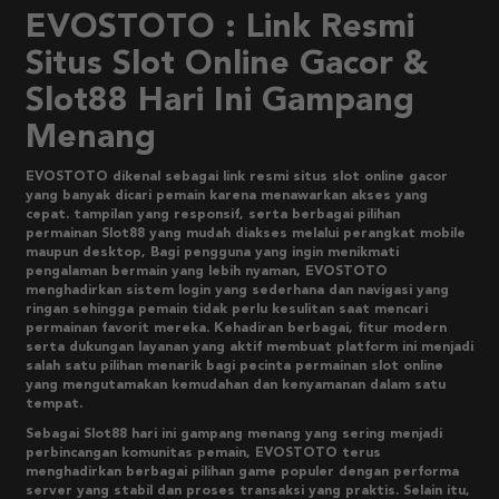
EVOSTOTO : Link Resmi
Situs Slot Online Gacor &
Slot88 Hari Ini Gampang
Menang
EVOSTOTO dikenal sebagai link resmi situs slot online gacor
yang banyak dicari pemain karena menawarkan akses yang
cepat. tampilan yang responsif, serta berbagai pilihan
permainan Slot88 yang mudah diakses melalui perangkat mobile
maupun desktop, Bagi pengguna yang ingin menikmati
pengalaman bermain yang lebih nyaman, EVOSTOTO
menghadirkan sistem login yang sederhana dan navigasi yang
ringan sehingga pemain tidak perlu kesulitan saat mencari
permainan favorit mereka. Kehadiran berbagai, fitur modern
serta dukungan layanan yang aktif membuat platform ini menjadi
salah satu pilihan menarik bagi pecinta permainan slot online
yang mengutamakan kemudahan dan kenyamanan dalam satu
tempat.
Sebagai Slot88 hari ini gampang menang yang sering menjadi
perbincangan komunitas pemain, EVOSTOTO terus
menghadirkan berbagai pilihan game populer dengan performa
server yang stabil dan proses transaksi yang praktis. Selain itu,