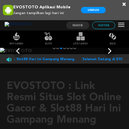
×
EVOSTOTO Aplikasi Mobile
UNDUH
Jangan tampilkan lagi hari ini
MASUK
DAFTAR
HOT GAMES
SLOTS
LIVE CASINO
RACE
acor & Slot88 Hari Ini Gampang Menang.
Selamat Datang di EVOSTOTO
EVOSTOTO : Link
Resmi Situs Slot Online
Gacor & Slot88 Hari Ini
Gampang Menang