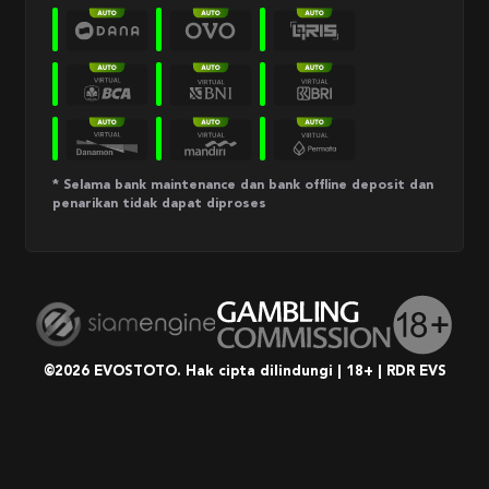
* Selama bank maintenance dan bank offline deposit dan
penarikan tidak dapat diproses
©2026 EVOSTOTO. Hak cipta dilindungi | 18+ | RDR EVS