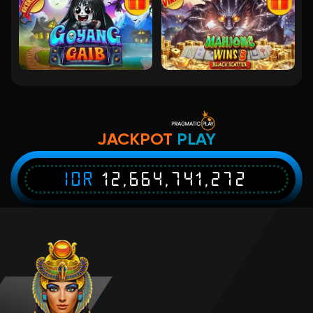
Mahjong Wins 3 – Black Scatter
kir****9
IDR
3,736,000.00
Gates of Olympus 1000
bulukr****g
IDR
3,708,300.00
JACKPOT
PLAY
Starlight Princess Super Scatter
IDR
12,664,741,272
lont****0
IDR
3,391,800.00
Mahjong Wins 3 – Black Scatter
kir****9
IDR
3,056,800.00
Starlight Princess Super Scatter
lont****0