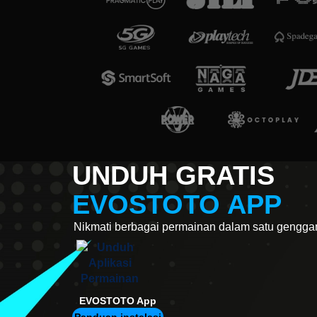
UNDUH GRATIS
EVOSTOTO APP
Nikmati berbagai permainan dalam satu gengg
EVOSTOTO App