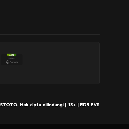
TOTO. Hak cipta dilindungi | 18+ | RDR EVS