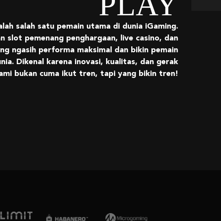
berkomitmen untuk menciptakan permainan terbaik dan or
alam mencapai keunggulan dan inovasi, yang merupakan nila
. Kami merancang slot video online yang menarik dan per
cing, selalu berada di depan persaingan, dan merilis per
in