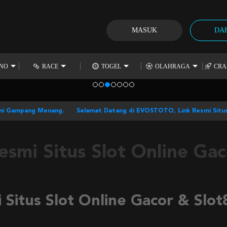
MASUK
DA
INO
RACE
TOGEL
OLAHRAGA
CRA
ampang Menang.
Selamat Datang di EVOSTOTO, Link Resmi Situs Slot 
mi Situs Slot Online Gaco
Situs Slot Online Gacor & Slot