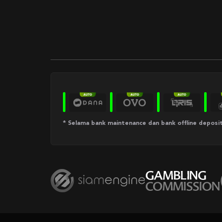
* Selama bank maintenance dan bank offline deposi