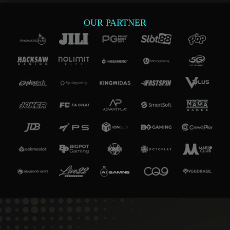
OUR PARTNER