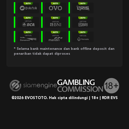
* Selama bank maintenance dan bank offline deposit dan
penarikan tidak dapat diproses
©2026 EVOSTOTO. Hak cipta dilindungi | 18+ | RDR EVS