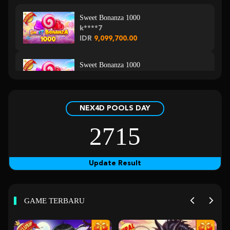
Sweet Bonanza 1000
k****7
IDR
9,099,700.00
Sweet Bonanza 1000
in****5
IDR
7,833,100.00
NEX4D POOLS DAY
Gates of Olympus 1000
r****1
2715
IDR
7,665,000.00
Gates of Olympus 1000
Update Result
san****a
IDR
4,653,200.00
GAME TERBARU
Mahjong Wins 3 – Black Scatter
kir****9
IDR
4,287,200.00