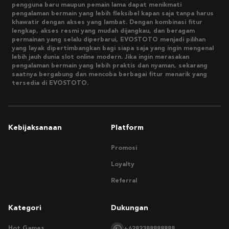
pengguna baru maupun pemain lama dapat menikmati
pengalaman bermain yang lebih fleksibel kapan saja tanpa harus
khawatir dengan akses yang lambat. Dengan kombinasi fitur
lengkap, akses resmi yang mudah dijangkau, dan beragam
permainan yang selalu diperbarui, EVOSTOTO menjadi pilihan
yang layak dipertimbangkan bagi siapa saja yang ingin mengenal
lebih jauh dunia slot online modern. Jika ingin merasakan
pengalaman bermain yang lebih praktis dan nyaman, sekarang
saatnya bergabung dan mencoba berbagai fitur menarik yang
tersedia di EVOSTOTO.
Kebijaksanaan
Platform
Promosi
Loyalty
Referral
Kategori
Dukungan
Hot Games
+6282388888888