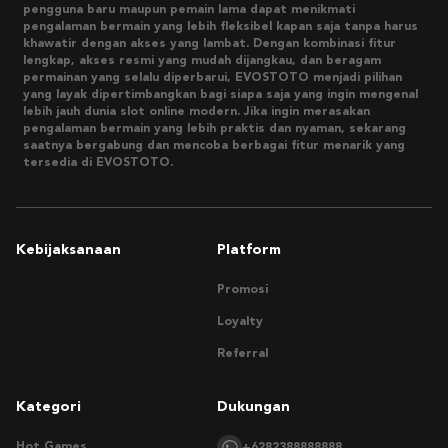
pengguna baru maupun pemain lama dapat menikmati
pengalaman bermain yang lebih fleksibel kapan saja tanpa harus
khawatir dengan akses yang lambat. Dengan kombinasi fitur
lengkap, akses resmi yang mudah dijangkau, dan beragam
permainan yang selalu diperbarui, EVOSTOTO menjadi pilihan
yang layak dipertimbangkan bagi siapa saja yang ingin mengenal
lebih jauh dunia slot online modern. Jika ingin merasakan
pengalaman bermain yang lebih praktis dan nyaman, sekarang
saatnya bergabung dan mencoba berbagai fitur menarik yang
tersedia di EVOSTOTO.
Kebijaksanaan
Platform
Promosi
Loyalty
Referral
Kategori
Dukungan
Hot Games
+6282388888888