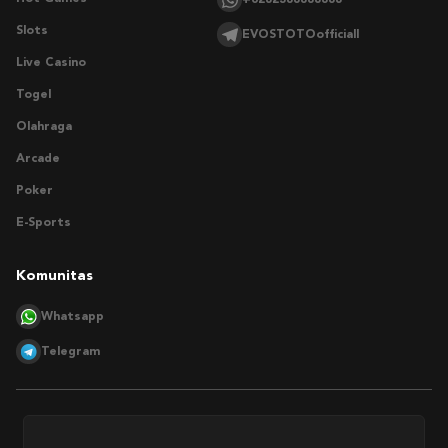
Slots
EVOSTOTOofficiall
Live Casino
Togel
Olahraga
Arcade
Poker
E-Sports
Komunitas
Whatsapp
Telegram