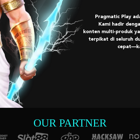
OUR PARTNER