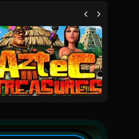
Mahjong Wins 3 – Black
Scatter
kir****9
IDR
4,287,200.00
Mahjong Wins 3 – Black
Scatter
kir****9
IDR
3,736,000.00
Gates of Olympus 1000
bulukr****g
IDR
3,708,300.00
Starlight Princess Super
Scatter
lont****0
IDR
3,391,800.00