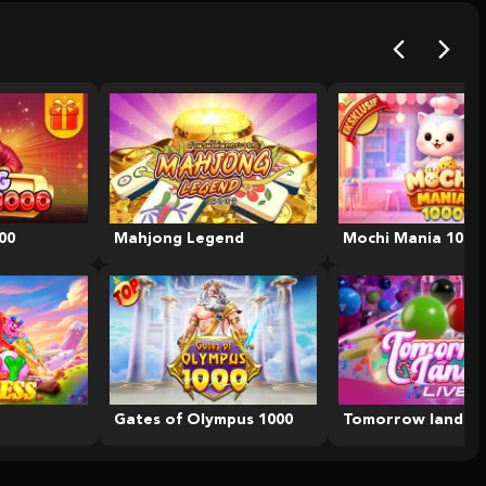
00
Mahjong Legend
Mochi Mania 1000
Gates of Olympus 1000
Tomorrow land