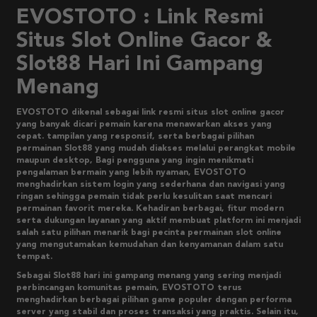
EVOSTOTO : Link Resmi
Situs Slot Online Gacor &
Slot88 Hari Ini Gampang
Menang
EVOSTOTO dikenal sebagai link resmi situs slot online gacor
yang banyak dicari pemain karena menawarkan akses yang
cepat. tampilan yang responsif, serta berbagai pilihan
permainan Slot88 yang mudah diakses melalui perangkat mobile
maupun desktop, Bagi pengguna yang ingin menikmati
pengalaman bermain yang lebih nyaman, EVOSTOTO
menghadirkan sistem login yang sederhana dan navigasi yang
ringan sehingga pemain tidak perlu kesulitan saat mencari
permainan favorit mereka. Kehadiran berbagai, fitur modern
serta dukungan layanan yang aktif membuat platform ini menjadi
salah satu pilihan menarik bagi pecinta permainan slot online
yang mengutamakan kemudahan dan kenyamanan dalam satu
tempat.
Sebagai Slot88 hari ini gampang menang yang sering menjadi
perbincangan komunitas pemain, EVOSTOTO terus
menghadirkan berbagai pilihan game populer dengan performa
server yang stabil dan proses transaksi yang praktis. Selain itu,