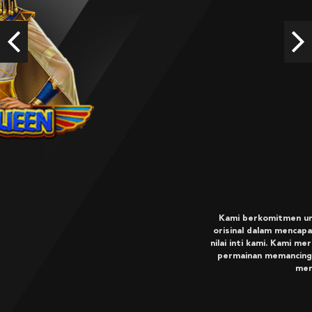
IDR
2,912,000.00
Previous
Ne
JILI
Kami berkomitmen untuk menciptakan permainan terbaik dan
orisinal dalam mencapai keunggulan dan inovasi, yang merupakan
nilai inti kami. Kami merancang slot video online yang menarik dan
permainan memancing, selalu berada di depan persaingan, dan
merilis permainan inovatif.