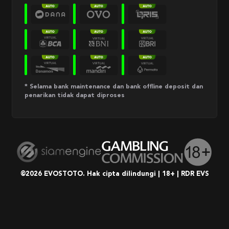
* Selama bank maintenance dan bank offline deposit dan
penarikan tidak dapat diproses
©2026 EVOSTOTO. Hak cipta dilindungi | 18+ | RDR EVS