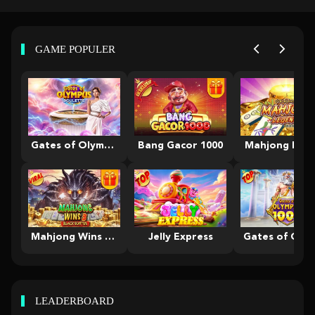
GAME POPULER
Gates of Olympus Roulette
Bang Gacor 1000
Mahjong Leg
Mahjong Wins 3 – Black Scatter
Jelly Express
LEADERBOARD