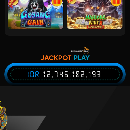
Mahjong Wins 3 – Black Scatter
kir****9
IDR
3,736,000.00
Gates of Olympus 1000
bulukr****g
IDR
3,708,300.00
JACKPOT
PLAY
Starlight Princess Super Scatter
IDR
12,746,102,193
lont****0
IDR
3,391,800.00
Mahjong Wins 3 – Black Scatter
kir****9
IDR
3,056,800.00
Starlight Princess Super Scatter
lont****0