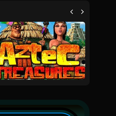
Mahjong Wins 3 – Black
Scatter
kir****9
IDR
4,287,200.00
Mahjong Wins 3 – Black
Scatter
kir****9
IDR
3,736,000.00
Gates of Olympus 1000
bulukr****g
IDR
3,708,300.00
Starlight Princess Super
Scatter
lont****0
IDR
3,391,800.00