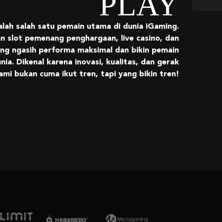
Kami berkomitmen untuk menciptakan permainan terbaik da
dalam mencapai keunggulan dan inovasi, yang merupakan
kami. Kami merancang slot video online yang menarik dan
memancing, selalu berada di depan persaingan, dan merili