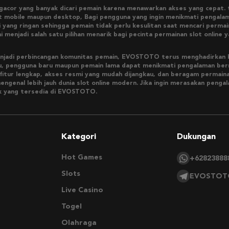
 gacor yang banyak dicari pemain karena menawarkan akses yang cepat. t
at mobile maupun desktop, Bagi pengguna yang ingin menikmati pengal
 yang ringan sehingga pemain tidak perlu kesulitan saat mencari permai
ni menjadi salah satu pilihan menarik bagi pecinta permainan slot onl
menjadi perbincangan komunitas pemain, EVOSTOTO terus menghadirkan 
itu, pengguna baru maupun pemain lama dapat menikmati pengalaman berma
fitur lengkap, akses resmi yang mudah dijangkau, dan beragam permaina
mengenal lebih jauh dunia slot online modern. Jika ingin merasakan peng
ik yang tersedia di EVOSTOTO.
Kategori
Dukungan
Hot Games
+62823888
Slots
EVOSTOTOo
Live Casino
Togel
Olahraga