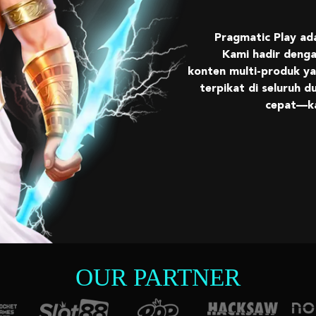
OUR PARTNER