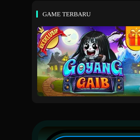
GAME TERBARU