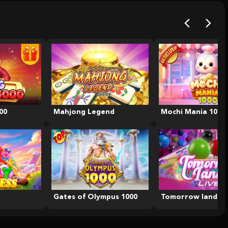
00
Mahjong Legend
Mochi Mania 1000
Gates of Olympus 1000
Tomorrow land