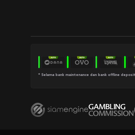
* Selama bank maintenance dan bank offline deposi