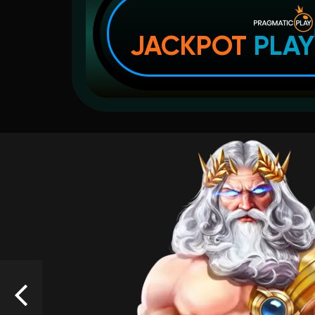
JACKPOT
PLAY
Previous