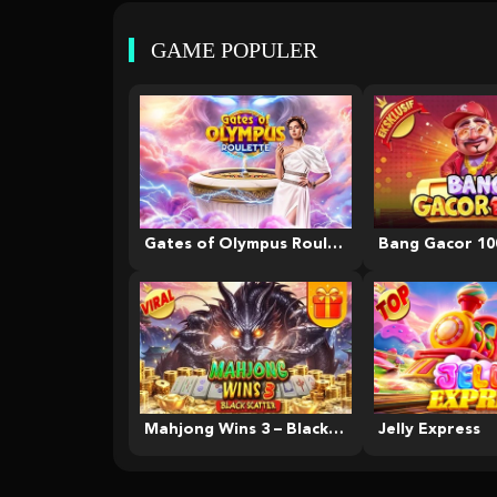
GAME POPULER
Gates of Olympus Roulette
Bang Gacor 10
Mahjong Wins 3 – Black Scatter
Jelly Express