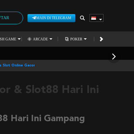
FTAR
MAIN DI TELEGRAM
SH GAME
ARCADE
POKER
E-SPORTS
 Online Gacor & Slot88 Hari Ini Gampang Menang.
r & Slot88 Hari Ini
88 Hari Ini Gampang