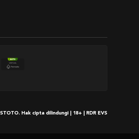
TOTO. Hak cipta dilindungi | 18+ | RDR EVS