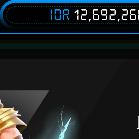
IDR
12,692,2