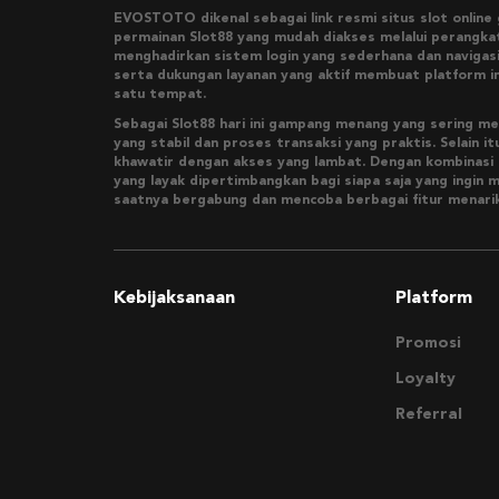
EVOSTOTO dikenal sebagai link resmi situs slot online
permainan Slot88 yang mudah diakses melalui perangk
menghadirkan sistem login yang sederhana dan navigasi
serta dukungan layanan yang aktif membuat platform i
satu tempat.
Sebagai Slot88 hari ini gampang menang yang sering 
yang stabil dan proses transaksi yang praktis. Selain 
khawatir dengan akses yang lambat. Dengan kombinasi 
yang layak dipertimbangkan bagi siapa saja yang ingin 
saatnya bergabung dan mencoba berbagai fitur menar
Kebijaksanaan
Platform
Promosi
Loyalty
Referral