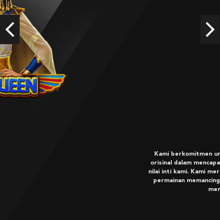
IDR
2,912,000.00
Previous
Ne
JILI
Kami berkomitmen untuk menciptakan permainan terbaik dan
orisinal dalam mencapai keunggulan dan inovasi, yang merupakan
nilai inti kami. Kami merancang slot video online yang menarik dan
permainan memancing, selalu berada di depan persaingan, dan
merilis permainan inovatif.