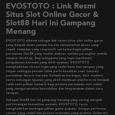
EVOSTOTO : Link Resmi
Situs Slot Online Gacor &
Slot88 Hari Ini Gampang
Menang
EVOSTOTO dikenal sebagai link resmi situs slot online gacor
yang banyak dicari pemain karena menawarkan akses yang
cepat. tampilan yang responsif, serta berbagai pilihan
permainan Slot88 yang mudah diakses melalui perangkat mobile
maupun desktop, Bagi pengguna yang ingin menikmati
pengalaman bermain yang lebih nyaman, EVOSTOTO
menghadirkan sistem login yang sederhana dan navigasi yang
ringan sehingga pemain tidak perlu kesulitan saat mencari
permainan favorit mereka. Kehadiran berbagai, fitur modern
serta dukungan layanan yang aktif membuat platform ini menjadi
salah satu pilihan menarik bagi pecinta permainan slot online
yang mengutamakan kemudahan dan kenyamanan dalam satu
tempat.
Sebagai Slot88 hari ini gampang menang yang sering menjadi
perbincangan komunitas pemain, EVOSTOTO terus
menghadirkan berbagai pilihan game populer dengan performa
server yang stabil dan proses transaksi yang praktis. Selain itu,