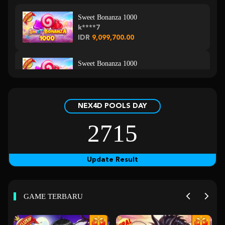
Sweet Bonanza 1000
k****7
IDR
9,099,700.00
Sweet Bonanza 1000
in****5
IDR
7,833,100.00
NEX4D POOLS DAY
Gates of Olympus 1000
r****1
2715
IDR
7,665,000.00
Gates of Olympus 1000
Update Result
san****a
IDR
4,653,200.00
GAME TERBARU
Mahjong Wins 3 – Black Scatter
kir****9
IDR
4,287,200.00