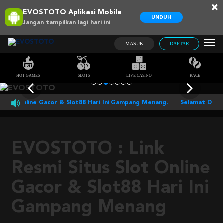
×
EVOSTOTO Aplikasi Mobile
UNDUH
Jangan tampilkan lagi hari ini
MASUK
DAFTAR
HOT GAMES
SLOTS
LIVE CASINO
RACE
lot Online Gacor & Slot88 Hari Ini Gampang Menang.
Selamat Datang
EVOSTOTO : Link
Resmi Situs Slot Online
Gacor & Slot88 Hari Ini
Gampang Menang