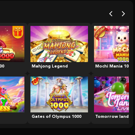
00
Mahjong Legend
Mochi Mania 1000
Gates of Olympus 1000
Tomorrow land