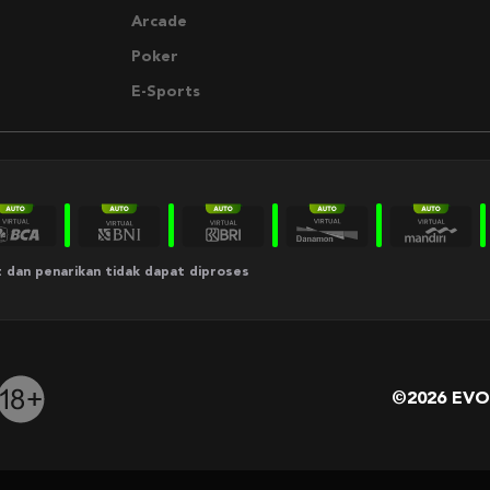
Arcade
Poker
E-Sports
t dan penarikan tidak dapat diproses
©2026 EVOS