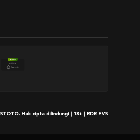
TOTO. Hak cipta dilindungi | 18+ | RDR EVS