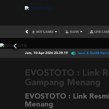
HOT GAMES
SLOTS
LIVE CAS
Jum, 10-Apr-2026 20.39.19
 di EVOSTOTO, Link Resmi Situs Slot Online Gacor & Slot88 Hari Ini G
EVOSTOTO : Link Res
Gampang Menang
EVOSTOTO : Link Resmi 
Menang