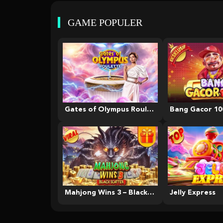
GAME POPULER
Gates of Olympus Roulette
Bang Gacor 10
Mahjong Wins 3 – Black Scatter
Jelly Express