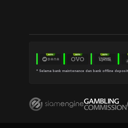
* Selama bank maintenance dan bank offline deposi