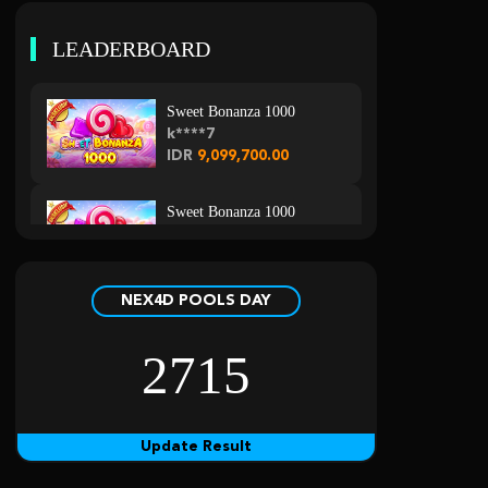
LEADERBOARD
Sweet Bonanza 1000
k****7
IDR
9,099,700.00
Sweet Bonanza 1000
in****5
Tokyo Drift Nitro
FORTUNE GARUDA 50
IDR
7,833,100.00
NEX4D POOLS DAY
Gates of Olympus 1000
r****1
2715
IDR
7,665,000.00
Gates of Olympus 1000
Wild Bandito
Duck Hunters
san****a
Update Result
IDR
4,653,200.00