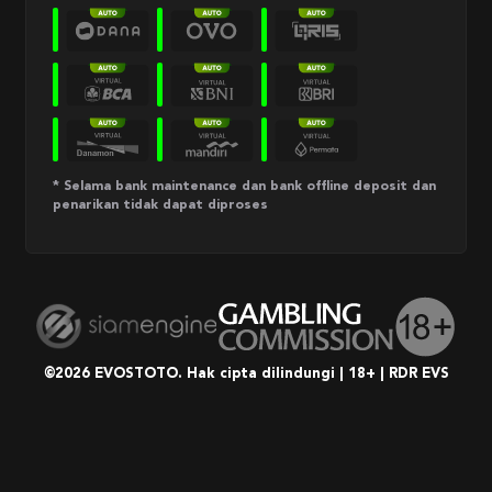
* Selama bank maintenance dan bank offline deposit dan
penarikan tidak dapat diproses
©2026 EVOSTOTO. Hak cipta dilindungi | 18+ | RDR EVS