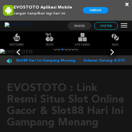
×
EVOSTOTO Aplikasi Mobile
UNDUH
Jangan tampilkan lagi hari ini
MASUK
DAFTAR
HOT GAMES
SLOTS
LIVE CASINO
RACE
acor & Slot88 Hari Ini Gampang Menang.
Selamat Datang di EVOSTOTO
EVOSTOTO : Link
Resmi Situs Slot Online
Gacor & Slot88 Hari Ini
Gampang Menang