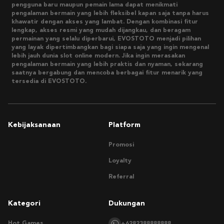
pengguna baru maupun pemain lama dapat menikmati
pengalaman bermain yang lebih fleksibel kapan saja tanpa harus
khawatir dengan akses yang lambat. Dengan kombinasi fitur
lengkap, akses resmi yang mudah dijangkau, dan beragam
permainan yang selalu diperbarui, EVOSTOTO menjadi pilihan
yang layak dipertimbangkan bagi siapa saja yang ingin mengenal
lebih jauh dunia slot online modern. Jika ingin merasakan
pengalaman bermain yang lebih praktis dan nyaman, sekarang
saatnya bergabung dan mencoba berbagai fitur menarik yang
tersedia di EVOSTOTO.
Kebijaksanaan
Platform
Promosi
Loyalty
Referral
Kategori
Dukungan
Hot Games
+6282388888888