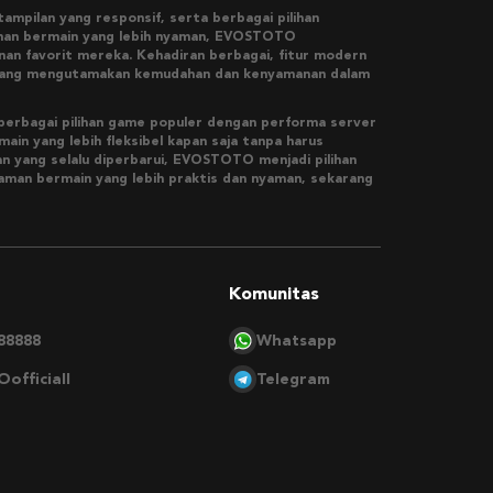
ampilan yang responsif, serta berbagai pilihan
aman bermain yang lebih nyaman, EVOSTOTO
nan favorit mereka. Kehadiran berbagai, fitur modern
ine yang mengutamakan kemudahan dan kenyamanan dalam
berbagai pilihan game populer dengan performa server
in yang lebih fleksibel kapan saja tanpa harus
n yang selalu diperbarui, EVOSTOTO menjadi pilihan
alaman bermain yang lebih praktis dan nyaman, sekarang
Komunitas
88888
Whatsapp
fficiall
Telegram