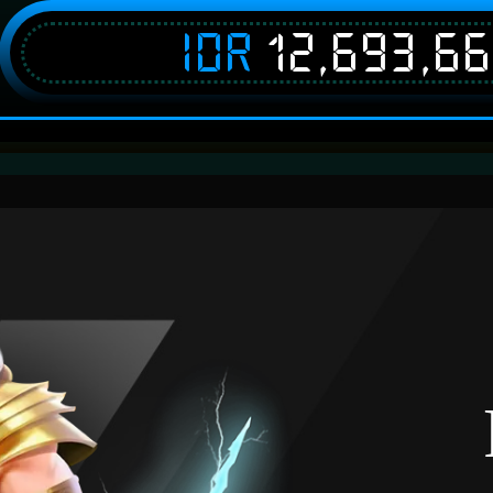
IDR
12,693,6