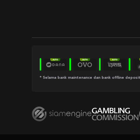
* Selama bank maintenance dan bank offline deposi